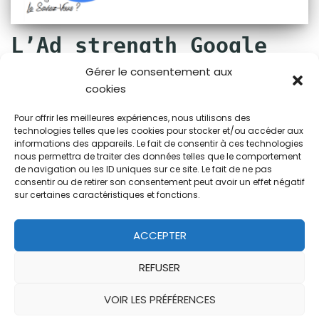
L’Ad strength Google
Ads, qu’est-ce que
Gérer le consentement aux
cookies
c’est ?
Pour offrir les meilleures expériences, nous utilisons des
par
RLDC
technologies telles que les cookies pour stocker et/ou accéder aux
informations des appareils. Le fait de consentir à ces technologies
nous permettra de traiter des données telles que le comportement
RLDC vous présente ici ses définitions, conseils &
de navigation ou les ID uniques sur ce site. Le fait de ne pas
recommandations stratégiques ainsi que les
consentir ou de retirer son consentement peut avoir un effet négatif
nouveautés proposées par les plateformes
sur certaines caractéristiques et fonctions.
publicitaires en ligne, afin de vous permettre d’affiner
votre stratégie d’acquisition. Récemment, de
ACCEPTER
nombreuses discussions ont eu lieu à propos de l’Ad
strength – ou efficacité de…
Lire la suite »
REFUSER
VOIR LES PRÉFÉRENCES