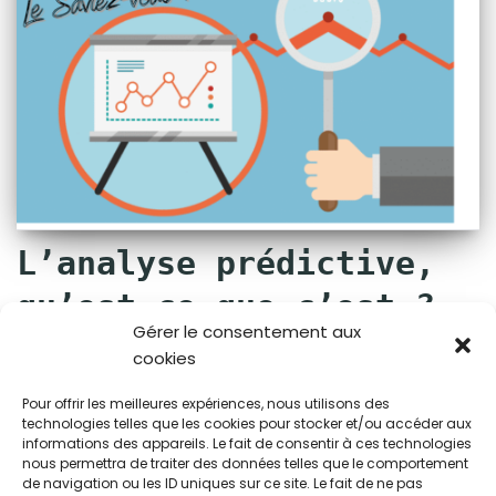
L’analyse prédictive,
qu’est-ce que c’est ?
Gérer le consentement aux
par
RLDC
cookies
RLDC vous présente ici ses définitions, conseils &
Pour offrir les meilleures expériences, nous utilisons des
recommandations stratégiques ainsi que les
technologies telles que les cookies pour stocker et/ou accéder aux
informations des appareils. Le fait de consentir à ces technologies
nouveautés proposées par les plateformes
nous permettra de traiter des données telles que le comportement
publicitaires en ligne, afin de vous permettre d’affiner
de navigation ou les ID uniques sur ce site. Le fait de ne pas