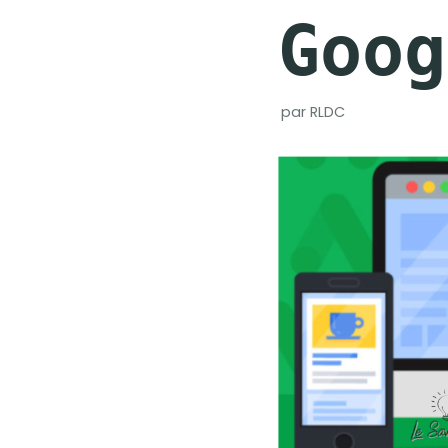
Goog
par
RLDC