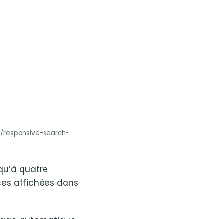
e/responsive-search-
squ’à quatre
ces affichées dans