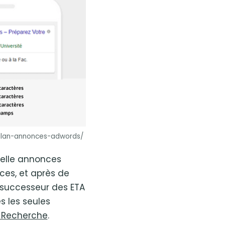
bilan-annonces-adwords/
uelle annonces
ces, et après de
e successeur des ETA
 les seules
e Recherche
.