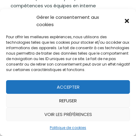
compétences vos équipes en interne
Gérer le consentement aux
N’hésitez pas à nous contacter pour une
cookies
recommandation personnalisée et adaptée à vos
besoins !
Pour offrir les meilleures expériences, nous utilisons des
technologies telles que les cookies pour stocker et/ou accéder aux
informations des appareils. Le fait de consentir à ces technologies
CONTACTEZ-NOUS
nous permettra de traiter des données telles que le comportement
de navigation ou les ID uniques sur ce site. Le fait de ne pas
consentir ou de retirer son consentement peut avoir un effet négatif
sur certaines caractéristiques et fonctions.
Étiquettes:
google ads
google search
keyword expansion
keywords
mots clés
ACCEPTER
mots clés négatifs
negatives keywords
REFUSER
VOIR LES PRÉFÉRENCES
Laisser un commentaire
Politique de cookies
Votre adresse e-mail ne sera pas publiée.
Les champs